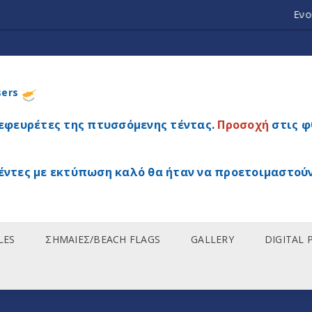
Ενοικίαση τε
sers
 εφευρέτες της πτυσσόμενης τέντας.
Προσοχή
στις φ
έντες με εκτύπωση καλό θα ήταν να προετοιμαστούν
LES
ΣΗΜΑΙΕΣ/BEACH FLAGS
GALLERY
DIGITAL 