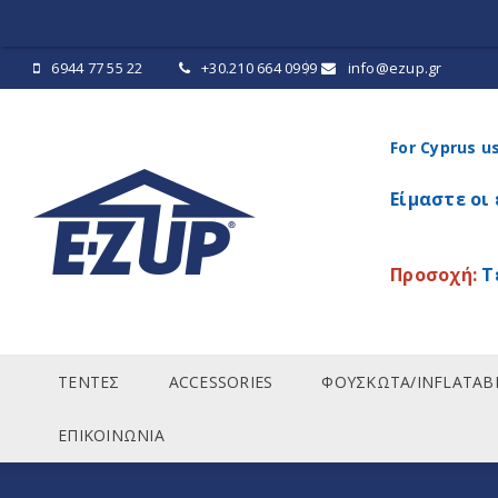
6944 77 55 22
+30.210 664 0999
info@ezup.gr
For Cyprus u
Είμαστε οι
Προσοχή:
Τ
ΤΕΝΤΕΣ
ACCESSORIES
ΦΟΥΣΚΩΤΑ/INFLATAB
ΕΠΙΚΟΙΝΩΝΙΑ