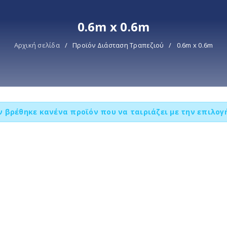
0.6m x 0.6m
Αρχική σελίδα
/
Προϊόν Διάσταση Τραπεζιού
/
0.6m x 0.6m
ν βρέθηκε κανένα προϊόν που να ταιριάζει με την επιλογή