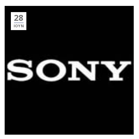
28
ΙΟΎΝ