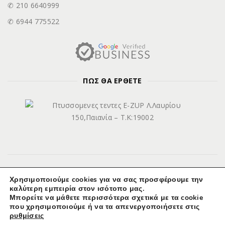
✆ 210 6640999
✆ 6944 775522
ΠΩΣ ΘΑ ΕΡΘΕΤΕ
Χρησιμοποιούμε cookies για να σας προσφέρουμε την
καλύτερη εμπειρία στον ισότοπο μας.
© Copyright 2025 E-Z UP.GR, All rights reserved. Active support by
Μπορείτε να μάθετε περισσότερα σχετικά με τα cookie
WebAce.gr
που χρησιμοποιούμε ή να τα απενεργοποιήσετε στις
ρυθμίσεις