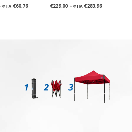
€
770
€
229.00
€
283.96
€
60.76
+ ΦΠΑ
+ ΦΠΑ