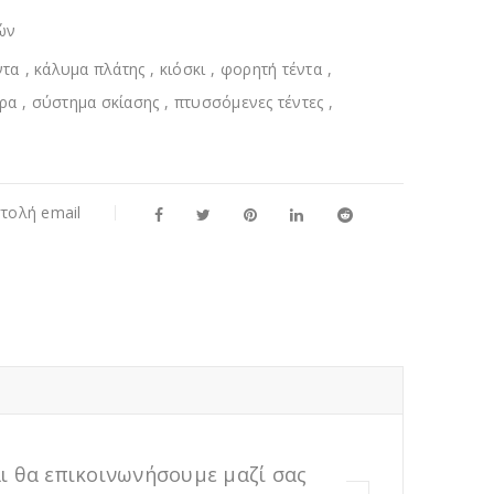
ών
ντα
,
κάλυμα πλάτης
,
κιόσκι
,
φορητή τέντα
,
ρα
,
σύστημα σκίασης
,
πτυσσόμενες τέντες
,
τολή email
ι θα επικοινωνήσουμε μαζί σας