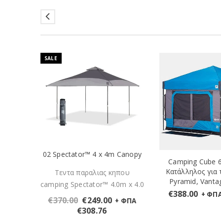
SALE
02 Spectator™ 4 x 4m Canopy
m Λευκός
Camping Cube 6
ιάφορα
Κατάλληλος για 
Τεντα παραλιας κηπου
Pyramid, Vantag
camping Spectator™ 4.0m x 4.0
€
388.00
+ ΦΠ
0m
€
370.00
€
249.00
+ ΦΠΑ
 Λευκός
€
308.76