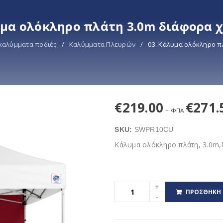
υμα ολόκληρο πλάτη 3.0m διάφορα 
καλύμματα ποδιές
/
Καλύμματα Πλευρών
/
03. Κάλυμα ολόκληρο π
€
219.00
€
271.
+ ΦΠΑ
SKU:
SWPR10CU
Κάλυμα ολόκληρο πλάτη, 3.0m,
ΠΡΟΣΘΉΚΗ 