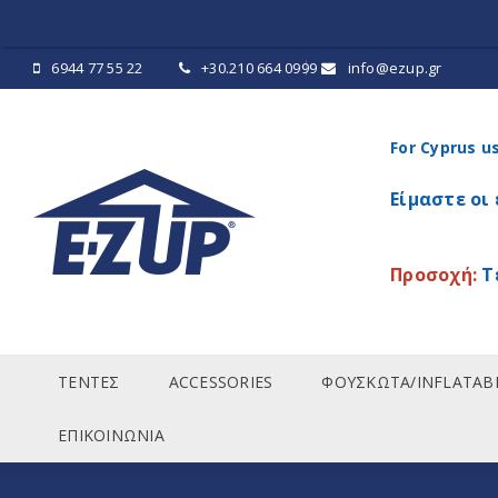
6944 77 55 22
+30.210 664 0999
info@ezup.gr
For Cyprus u
Είμαστε οι
Προσοχή:
Τ
ΤΕΝΤΕΣ
ACCESSORIES
ΦΟΥΣΚΩΤΑ/INFLATAB
ΕΠΙΚΟΙΝΩΝΙΑ