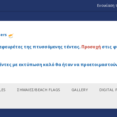
Ενοικίαση τεντών εκδη
sers
 εφευρέτες της πτυσσόμενης τέντας.
Προσοχή
στις φ
έντες με εκτύπωση καλό θα ήταν να προετοιμαστούν
LES
ΣΗΜΑΙΕΣ/BEACH FLAGS
GALLERY
DIGITAL 