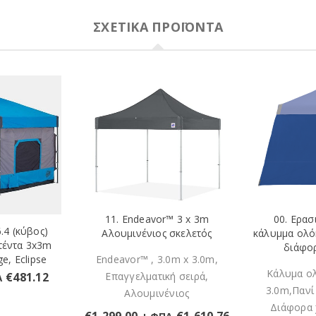
ΣΧΕΤΙΚΆ ΠΡΟΪΌΝΤΑ
11. Endeavor™ 3 x 3m
00. Ερασ
.4 (κύβος)
Αλουμινένιος σκελετός
κάλυμμα ολό
τέντα 3x3m
διάφο
e, Eclipse
Endeavor™ , 3.0m x 3.0m,
Κάλυμα ο
€
481.12
Επαγγελματική σειρά,
Α
3.0m,Πανί
Αλουμινένιος
Διάφορα 