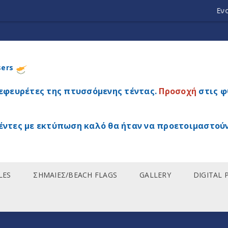
Ενοικίαση τεντών εκδηλώσ
sers
 εφευρέτες της πτυσσόμενης τέντας.
Προσοχή
στις φ
έντες με εκτύπωση καλό θα ήταν να προετοιμαστούν
LES
ΣΗΜΑΙΕΣ/BEACH FLAGS
GALLERY
DIGITAL 