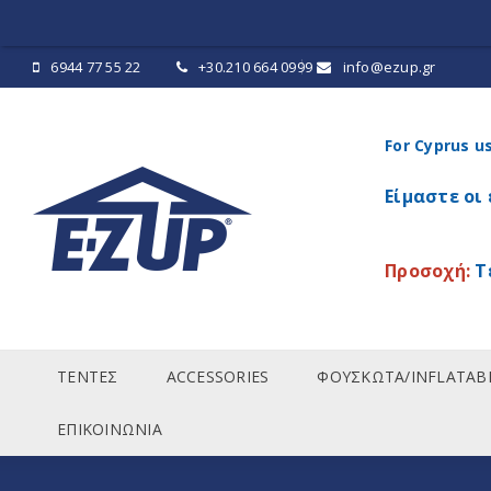
6944 77 55 22
+30.210 664 0999
info@ezup.gr
For Cyprus u
Είμαστε οι
Προσοχή:
Τ
ΤΕΝΤΕΣ
ACCESSORIES
ΦΟΥΣΚΩΤΑ/INFLATAB
ΕΠΙΚΟΙΝΩΝΙΑ