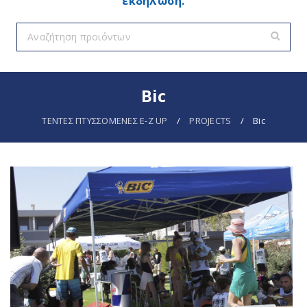
εκδήλωση.
Bic
ΤΕΝΤΕΣ ΠΤΥΣΣΟΜΕΝΕΣ E-Z UP
/
PROJECTS
/
Bic